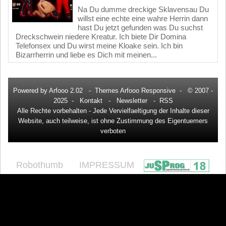
Na Du dumme dreckige Sklavensau Du
willst eine echte eine wahre Herrin dann
hast Du jetzt gefunden was Du suchst
Dreckschwein niedere Kreatur. Ich biete Dir Domina
Telefonsex und Du wirst meine Kloake sein. Ich bin
Bizarrherrin und liebe es Dich mit meinen...
Powered by
Arfooo 2.02
-
Themes Arfooo Responsive
- © 2007 -
2025 -
Kontakt
-
Newsletter
-
RSS
Alle Rechte vorbehalten - Jede Vervielfaeltigung der Inhalte dieser
Website, auch teilweise, ist ohne Zustimmung des Eigentuemers
verboten
Robothumb
IMPRESSUM