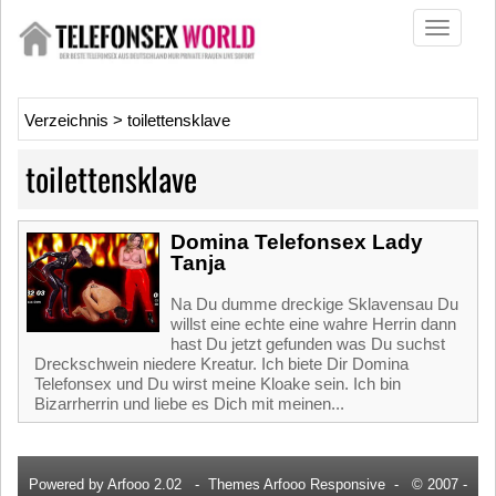
Toggle
navigati
Verzeichnis
>
toilettensklave
toilettensklave
Domina Telefonsex Lady
Tanja
Na Du dumme dreckige Sklavensau Du
willst eine echte eine wahre Herrin dann
hast Du jetzt gefunden was Du suchst
Dreckschwein niedere Kreatur. Ich biete Dir Domina
Telefonsex und Du wirst meine Kloake sein. Ich bin
Bizarrherrin und liebe es Dich mit meinen...
Powered by
Arfooo 2.02
-
Themes Arfooo Responsive
- © 2007 -